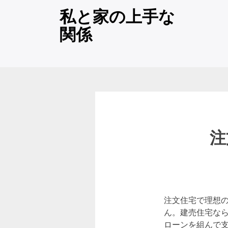
コ
私と家の上手な
ン
関係
テ
ン
ツ
へ
ス
キ
ッ
プ
注
注文住宅で理想
ん。建売住宅な
ローンを組んで