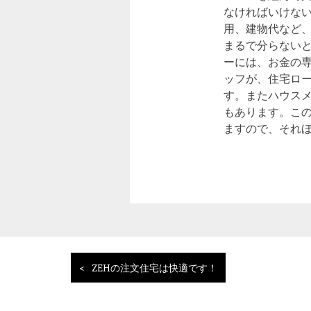
なければいけな
用、建物代など
まるで分らない
ーには、お金の
ッフが、住宅ロ
す。またハウス
もあります。こ
ますので、それ
投
ZEHの注文住宅は快適です！
稿