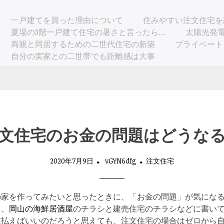
一戸建てを買った理由について
住みやすい注文住宅を
夏場の3階一戸建て住宅の暑さと言ったら…
太陽光発
両親と同居するための二世代住宅の新築
プライベート
自分の実家との二世帯でも距離感は大事
文住宅のお金の問題はどうな
2020年7月9日
vGYN6dfg
注文住宅
の家を作ってみたいと思ったときに、「お金の問題」が気にな
ら、
岡山の海鮮居酒屋
のチラシと建売住宅のチラシなどに書い
支払えばいいのだろうと思えても、注文住宅の場合はゼロから