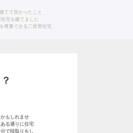
建てて良かったこと
電住宅を建てました
を尊重できる二世帯住宅
る？
るかもしれませ
てある通りに住宅
自分で段取りをし