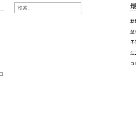
検
索:
日
新
壁
子
注
コ
9日