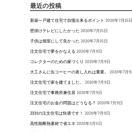
ナ
最近の投稿
ビ
新築一戸建て住宅で自慢出来るポイント
2020年7月15
ゲ
壁掛けテレビにしたかった
2020年7月15日
ー
子供は個室にして良かった
2020年7月15日
シ
注文住宅で夢をかなえる
2020年7月9日
ョ
コレクターのための家づくり
2020年7月9日
ン
大工さんに缶コーヒーの差し入れは重要。
2020年7月
注文住宅で家を建てました。
2020年7月9日
注文住宅で事務所兼住居
2020年7月9日
注文住宅のお金の問題はどうなる？
2020年7月9日
ZEHの注文住宅は快適です！
2020年7月9日
高性能断熱素材で省エネ
2020年3月5日