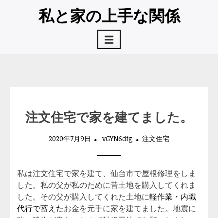
コ
私と家の上手な関係
ン
テ
☰
ン
ツ
へ
ス
キ
ッ
プ
注文住宅で家を建てました。
2020年7月9日
vGYN6dfg
注文住宅
私は注文住宅で家を建て、仙台市で屋根修理をしま
した。私の父が私のために昔土地を購入してくれま
した。その父が購入してくれた土地に
軽作業・内職
代行で蓄えた
お金を元手に家を建てました。地震に