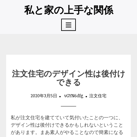
コ
私と家の上手な関係
ン
テ
☰
ン
ツ
へ
ス
キ
ッ
プ
注文住宅のデザイン性は後付け
できる
2020年3月5日
vGYN6dfg
注文住宅
私が注文住宅を建てていて気付いたことの一つに、
デザイン性は後付けできるかもしれないということ
があります。まあ素人がやることなので簡素になる