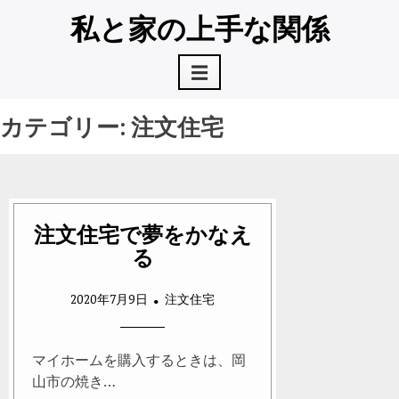
コ
私と家の上手な関係
ン
テ
☰
ン
ツ
へ
カテゴリー:
注文住宅
ス
キ
ッ
プ
注文住宅で夢をかなえ
る
2020年7月9日
注文住宅
マイホームを購入するときは、岡
山市の焼き…