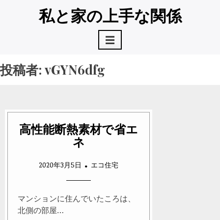
コ
私と家の上手な関係
ン
テ
☰
ン
ツ
へ
投稿者:
vGYN6dfg
ス
キ
ッ
プ
高性能断熱素材で省エ
ネ
2020年3月5日
エコ住宅
マンションに住んでいたころは、
北側の部屋…