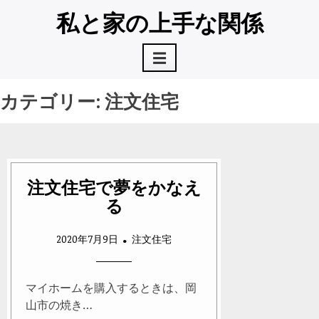
コ
私と家の上手な関係
ン
テ
☰
ン
ツ
へ
カテゴリー:
注文住宅
ス
キ
ッ
プ
注文住宅で夢をかなえ
る
2020年7月9日
注文住宅
マイホームを購入するときは、岡
山市の焼き…