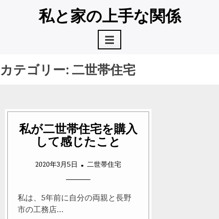
コ
私と家の上手な関係
ン
テ
☰
ン
ツ
へ
カテゴリー:
二世帯住宅
ス
キ
ッ
プ
私が二世帯住宅を購入
して感じたこと
2020年3月5日
二世帯住宅
私は、5年前に自分の両親と長野
市の工務店…